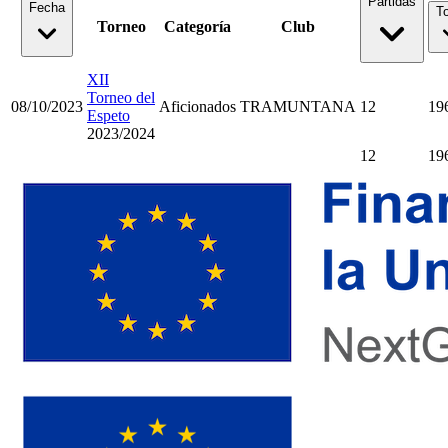
Partidas
Fecha
To
Torneo
Categoría
Club
XII
Torneo del
08/10/2023
Aficionados
TRAMUNTANA
12
19
Espeto
2023/2024
12
19