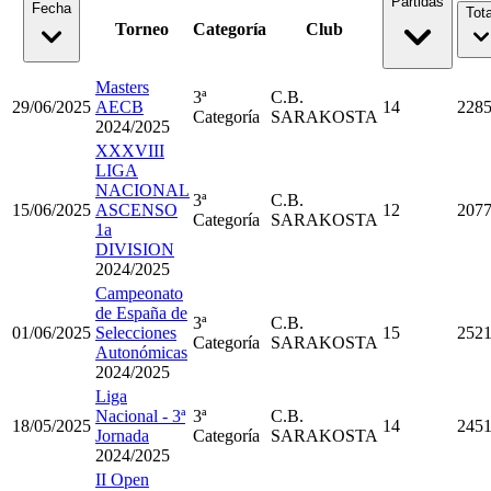
Partidas
Fecha
Tota
Torneo
Categoría
Club
Masters
3ª
C.B.
29/06/2025
AECB
14
228
Categoría
SARAKOSTA
2024/2025
XXXVIII
LIGA
NACIONAL
3ª
C.B.
15/06/2025
ASCENSO
12
207
Categoría
SARAKOSTA
1a
DIVISION
2024/2025
Campeonato
de España de
3ª
C.B.
01/06/2025
Selecciones
15
252
Categoría
SARAKOSTA
Autonómicas
2024/2025
Liga
Nacional - 3ª
3ª
C.B.
18/05/2025
14
245
Jornada
Categoría
SARAKOSTA
2024/2025
II Open