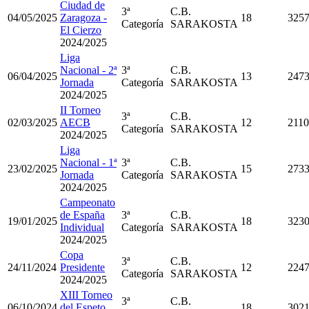
Ciudad de
3ª
C.B.
04/05/2025
Zaragoza -
18
325
Categoría
SARAKOSTA
El Cierzo
2024/2025
Liga
Nacional - 2ª
3ª
C.B.
06/04/2025
13
247
Jornada
Categoría
SARAKOSTA
2024/2025
II Torneo
3ª
C.B.
02/03/2025
AECB
12
2110
Categoría
SARAKOSTA
2024/2025
Liga
Nacional - 1ª
3ª
C.B.
23/02/2025
15
273
Jornada
Categoría
SARAKOSTA
2024/2025
Campeonato
de España
3ª
C.B.
19/01/2025
18
323
Individual
Categoría
SARAKOSTA
2024/2025
Copa
3ª
C.B.
24/11/2024
Presidente
12
224
Categoría
SARAKOSTA
2024/2025
XIII Torneo
3ª
C.B.
06/10/2024
del Espeto
18
302