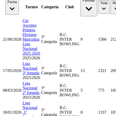
Partidas
Fecha
Total
M
Torneo
Categoría
Club
Cto
Ascenso
Primera
Division
B.C.
3ª
21/06/2026
Masculina
INTER
9
1586
21
Categoría
Liga
BOWLING
Nacional
2025 2026
2025/2026
Liga
B.C.
Nacional
3ª
17/05/2026
INTER
13
2321
20
3ª Jornada
Categoría
BOWLING
2025/2026
Liga
B.C.
Nacional
3ª
08/03/2026
INTER
5
775
16
2ª Jornada
Categoría
BOWLING
2025/2026
Liga
Nacional
B.C.
3ª
18/01/2026
.1ª
INTER
8
1337
18
Categoría