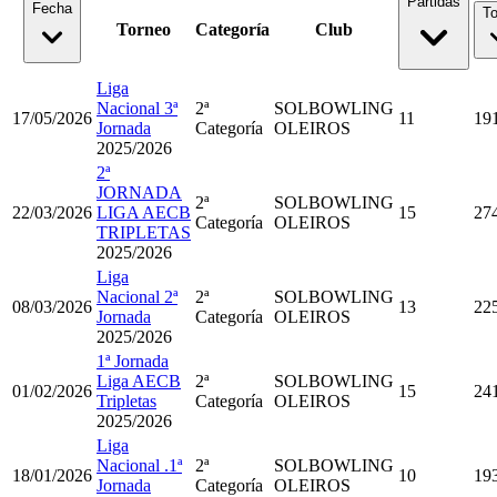
Partidas
Fecha
To
Torneo
Categoría
Club
Liga
Nacional 3ª
2ª
SOLBOWLING
17/05/2026
11
19
Jornada
Categoría
OLEIROS
2025/2026
2ª
JORNADA
2ª
SOLBOWLING
22/03/2026
LIGA AECB
15
27
Categoría
OLEIROS
TRIPLETAS
2025/2026
Liga
Nacional 2ª
2ª
SOLBOWLING
08/03/2026
13
22
Jornada
Categoría
OLEIROS
2025/2026
1ª Jornada
Liga AECB
2ª
SOLBOWLING
01/02/2026
15
24
Tripletas
Categoría
OLEIROS
2025/2026
Liga
Nacional .1ª
2ª
SOLBOWLING
18/01/2026
10
19
Jornada
Categoría
OLEIROS