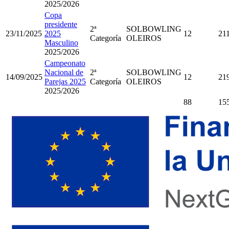
2025/2026
Copa
presidente
2ª
SOLBOWLING
23/11/2025
2025
12
21
Categoría
OLEIROS
Masculino
2025/2026
Campeonato
Nacional de
2ª
SOLBOWLING
14/09/2025
12
21
Parejas 2025
Categoría
OLEIROS
2025/2026
88
15