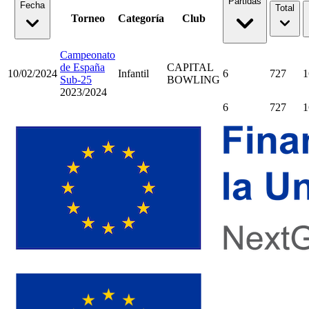
Partidas
Fecha
Total
Torneo
Categoría
Club
Campeonato
de España
CAPITAL
10/02/2024
Infantil
6
727
1
Sub-25
BOWLING
2023/2024
6
727
1