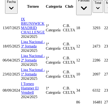
Partidas
Fecha
Total
M
Torneo
Categoría
Club
IX
BRUNSWICK
1ª
C.B.
13/07/2025
MADRID
18
3293
22
Categoría
CELTA
CHALLENGE
2024/2025
Liga Nacional -
1ª
C.B.
18/05/2025
3ª Jornada
12
2473
23
Categoría
CELTA
2024/2025
Liga Nacional -
1ª
C.B.
06/04/2025
2ª Jornada
12
2286
22
Categoría
CELTA
2024/2025
Liga Nacional -
1ª
C.B.
23/02/2025
1ª Jornada
10
2097
27
Categoría
CELTA
2024/2025
I Torneo
Hammer El
1ª
C.B.
08/09/2024
34
6332
23
Vendrell
Categoría
CELTA
2024/2025
86
16481
27